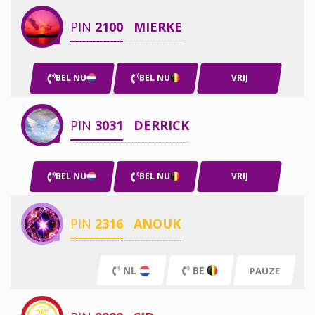
PIN
2100
MIERKE
BEL NU
BEL NU
VRIJ
PIN
3031
DERRICK
BEL NU
BEL NU
VRIJ
PIN
2316
ANOUK
NL
BE
PAUZE