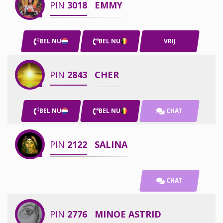
PIN
3018
EMMY
BEL NU
BEL NU
VRIJ
PIN
2843
CHER
BEL NU
BEL NU
CHAT
PIN
2122
SALINA
CHAT
PIN
2776
MINOE ASTRID