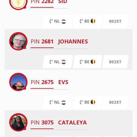
PIN
2282
SID
NL
BE
BEZET
PIN
2681
JOHANNES
NL
BE
BEZET
PIN
2675
EVS
NL
BE
BEZET
PIN
3075
CATALEYA