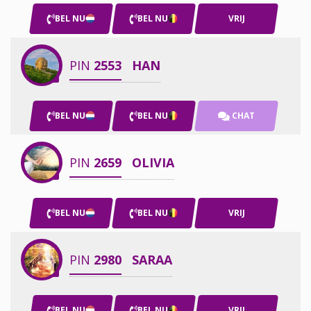
BEL NU
BEL NU
VRIJ
PIN
2553
HAN
BEL NU
BEL NU
CHAT
PIN
2659
OLIVIA
BEL NU
BEL NU
VRIJ
PIN
2980
SARAA
BEL NU
BEL NU
VRIJ