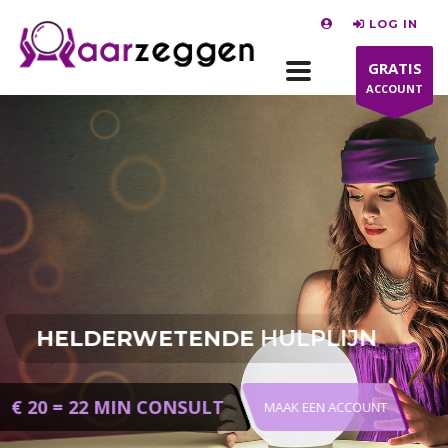
LOG IN
GRATIS
ACCOUNT
HELDERWETENDE
HULPLIJN
€ 20 = 22 MIN CONSULT
MAAK EEN ACCOUNT