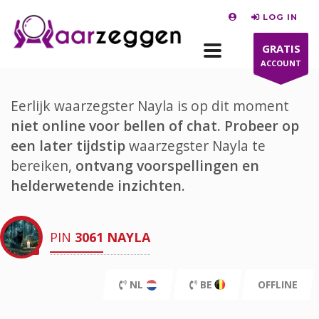
LOG IN
GRATIS
ACCOUNT
Eerlijk waarzegster Nayla is op dit moment
niet online voor bellen of chat.
Probeer op
een later tijdstip
waarzegster Nayla te
bereiken,
ontvang voorspellingen en
helderwetende inzichten.
PIN
3061
NAYLA
NL
BE
OFFLINE