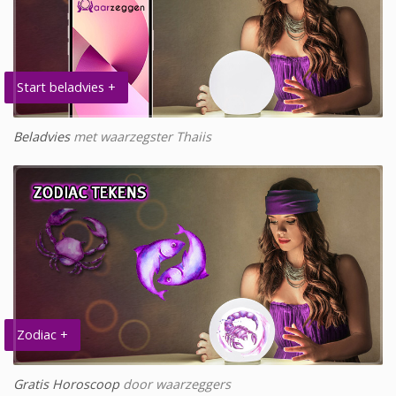
Start beladvies +
Beladvies
met waarzegster Thaiis
Zodiac +
Gratis Horoscoop
door waarzeggers