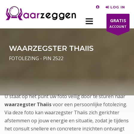
LOG IN
GRATIS
ACCOUNT
WAARZEGSTER THAIIS
FOTOLEZING - PIN 2522
U staat op het punt uw foto veilig door te sturen naar
waarzegster Thaiis
voor een persoonlijke fotolezing.
Via deze foto kan waarzegster Thaiis zich gerichter
afstemmen op jouw energie en situatie, zodat je tijdens
het consult snellere en concretere inzichten ontvangt