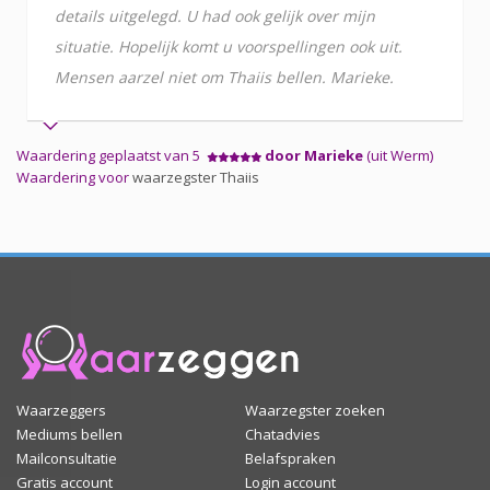
details uitgelegd. U had ook gelijk over mijn
situatie. Hopelijk komt u voorspellingen ook uit.
Mensen aarzel niet om Thaiis bellen. Marieke.
Waardering geplaatst van 5
door Marieke
(uit Werm)
Waardering voor
waarzegster Thaiis
Waarzeggers
Waarzegster zoeken
Mediums bellen
Chatadvies
Mailconsultatie
Belafspraken
Gratis account
Login account