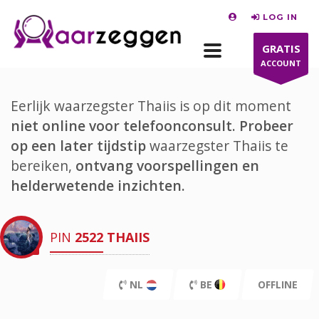
LOG IN
GRATIS
ACCOUNT
Eerlijk waarzegster Thaiis is op dit moment
niet online voor telefoonconsult.
Probeer
op een later tijdstip
waarzegster Thaiis te
bereiken,
ontvang voorspellingen en
helderwetende inzichten.
PIN
2522
THAIIS
NL
BE
OFFLINE