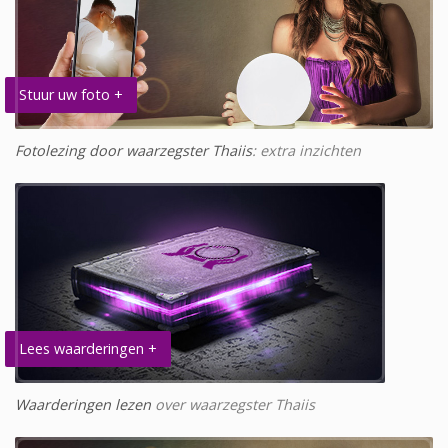
Stuur uw foto +
Fotolezing door waarzegster Thaiis
: extra inzichten
Lees waarderingen +
Waarderingen lezen
over waarzegster Thaiis