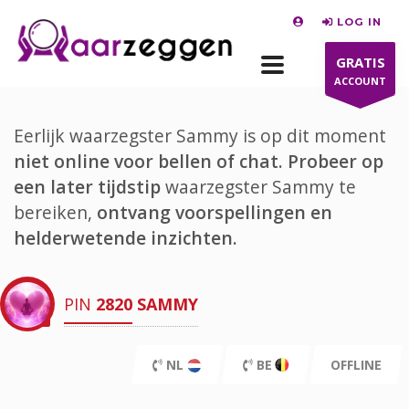
LOG IN
GRATIS
ACCOUNT
Eerlijk waarzegster Sammy is op dit moment
niet online voor bellen of chat.
Probeer op
een later tijdstip
waarzegster Sammy te
bereiken,
ontvang voorspellingen en
helderwetende inzichten.
PIN
2820
SAMMY
NL
BE
OFFLINE