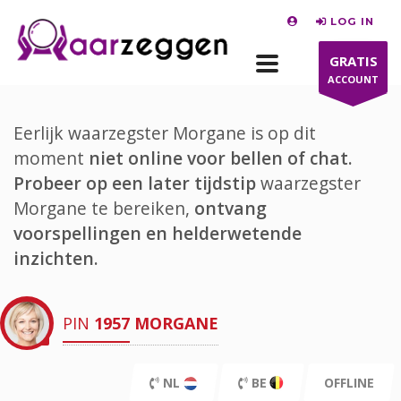
LOG IN
GRATIS
ACCOUNT
Eerlijk waarzegster Morgane is op dit
moment
niet online voor bellen of chat.
Probeer op een later tijdstip
waarzegster
Morgane te bereiken,
ontvang
voorspellingen en helderwetende
inzichten.
PIN
1957
MORGANE
NL
BE
OFFLINE