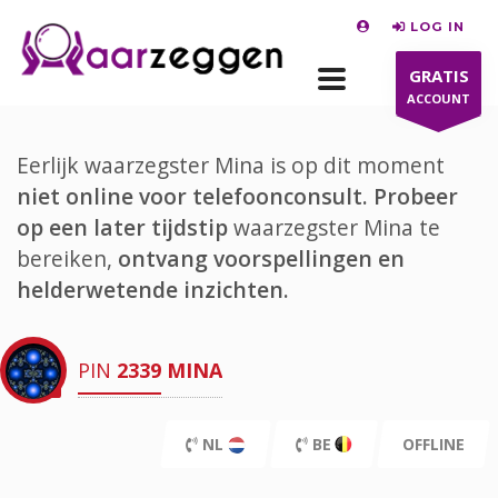
LOG IN
GRATIS
ACCOUNT
Eerlijk waarzegster Mina is op dit moment
niet online voor telefoonconsult.
Probeer
op een later tijdstip
waarzegster Mina te
bereiken,
ontvang voorspellingen en
helderwetende inzichten.
PIN
2339
MINA
NL
BE
OFFLINE