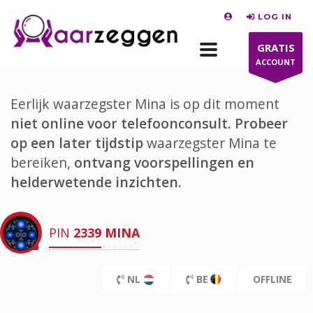
LOG IN
GRATIS
ACCOUNT
Eerlijk waarzegster Mina is op dit moment
niet online voor telefoonconsult.
Probeer
op een later tijdstip
waarzegster Mina te
bereiken,
ontvang voorspellingen en
helderwetende inzichten.
PIN
2339
MINA
NL
BE
OFFLINE