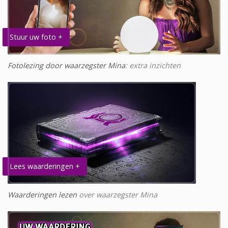
Stuur uw foto +
Fotolezing door waarzegster Mina
: extra inzichten
Lees waarderingen +
Waarderingen lezen
over waarzegster Mina