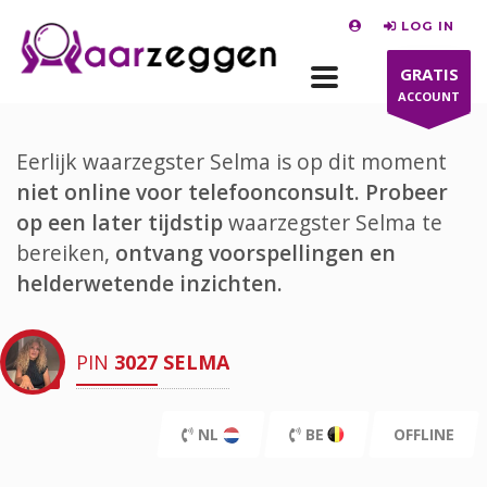
LOG IN
GRATIS
ACCOUNT
Eerlijk waarzegster Selma is op dit moment
niet online voor telefoonconsult.
Probeer
op een later tijdstip
waarzegster Selma te
bereiken,
ontvang voorspellingen en
helderwetende inzichten.
PIN
3027
SELMA
NL
BE
OFFLINE