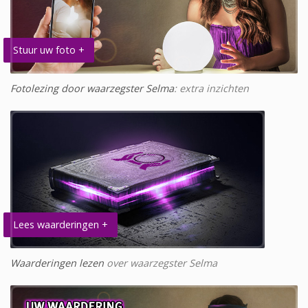
Stuur uw foto +
Fotolezing door waarzegster Selma
: extra inzichten
Lees waarderingen +
Waarderingen lezen
over waarzegster Selma