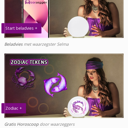
Start beladvies +
Beladvies
met waarzegster Selma
Zodiac +
Gratis Horoscoop
door waarzeggers