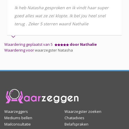
Ik heb Natasha gesproken en ik vindt haar super
goed alles wat ze zei klopte. Ik bel jou heel snel
terug . Zeker 5 sterren waard Nathalie
Waardering geplaatst van 5
door Nathalie
Waardering voor
waarzegster Natasha
Waarzeggers
Waarzegster zoeken
Mediums bellen
Chatadvies
Mailconsultatie
Belafspraken