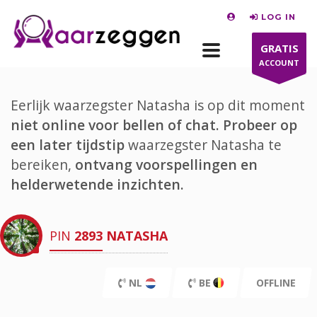
LOG IN
GRATIS
ACCOUNT
Eerlijk waarzegster Natasha is op dit moment
niet online voor bellen of chat.
Probeer op
een later tijdstip
waarzegster Natasha te
bereiken,
ontvang voorspellingen en
helderwetende inzichten.
PIN
2893
NATASHA
NL
BE
OFFLINE