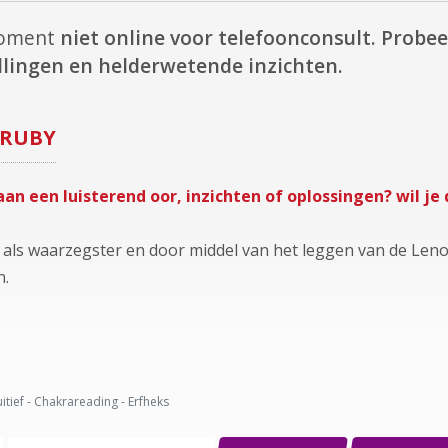
 moment
niet online voor telefoonconsult.
Probeer
lingen en helderwetende inzichten.
RUBY
an een luisterend oor, inzichten of oplossingen? wil je 
an als waarzegster en door middel van het leggen van de Le
n.
uitief - Chakrareading - Erfheks