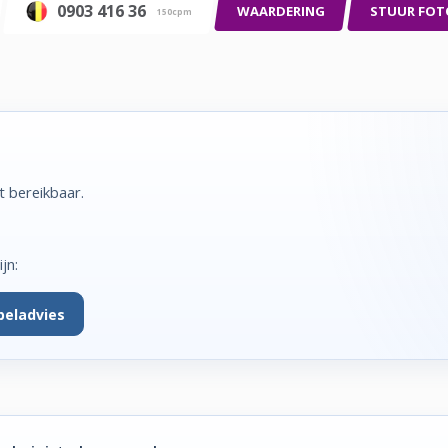
0903 416 36
WAARDERING
STUUR FOT
150cpm
t bereikbaar.
jn:
beladvies