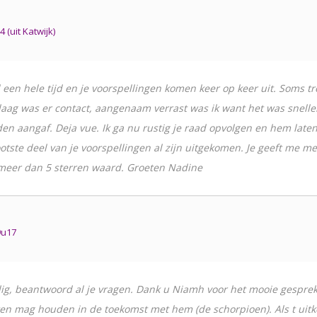
(uit Katwijk)
al een hele tijd en je voorspellingen komen keer op keer uit. Soms tr
ndaag was er contact, aangenaam verrast was ik want het was sneller
den aangaf. Deja vue. Ik ga nu rustig je raad opvolgen en hem late
otste deel van je voorspellingen al zijn uitgekomen. Je geeft me men
 meer dan 5 sterren waard. Groeten Nadine
9u17
dig, beantwoord al je vragen. Dank u Niamh voor het mooie gesprek. 
en mag houden in de toekomst met hem (de schorpioen). Als t uitkom