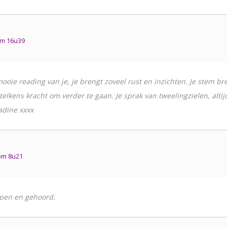
m 16u39
oie reading van je, je brengt zoveel rust en inzichten. Je stem bren
elkens kracht om verder te gaan. Je sprak van tweelingzielen, altij
adine xxxx
om 8u21
epen en gehoord.