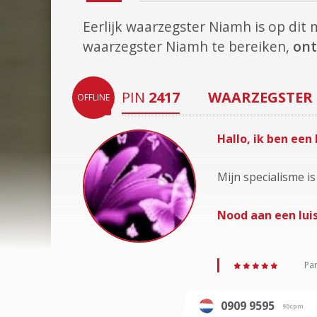
Eerlijk waarzegster Niamh is op di
waarzegster Niamh te bereiken,
ont
PIN
2417
WAARZEGSTER
OFFLINE
Hallo, ik ben een
Mijn specialisme is
Nood aan een luis
Par
0909 9595
90cpm