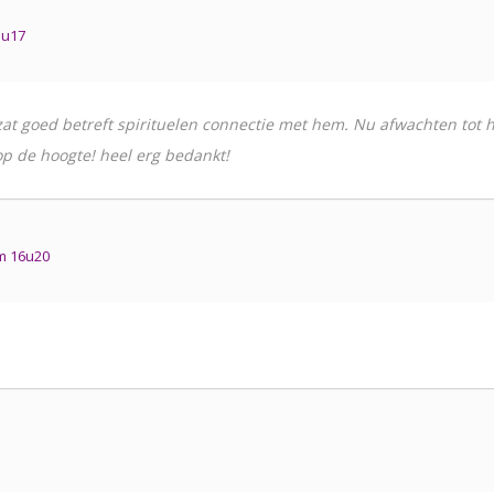
3u17
zat goed betreft spirituelen connectie met hem. Nu afwachten tot h
 op de hoogte! heel erg bedankt!
m 16u20