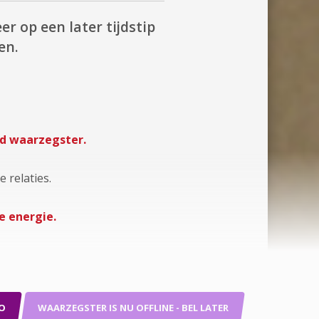
er op een later tijdstip
en.
nd waarzegster.
e relaties.
e energie.
O
WAARZEGSTER IS NU OFFLINE - BEL LATER