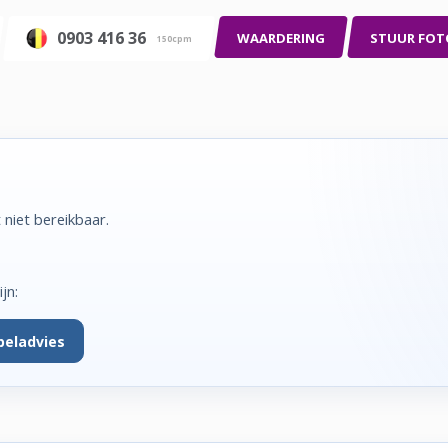
0903 416 36
WAARDERING
STUUR FOT
150cpm
 niet bereikbaar.
jn:
beladvies