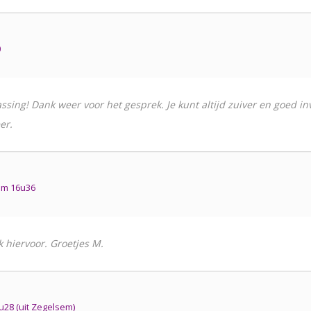
0
sing! Dank weer voor het gesprek. Je kunt altijd zuiver en goed inv
er.
om 16u36
nk hiervoor. Groetjes M.
28 (uit Zegelsem)