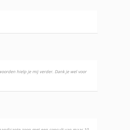
woorden hielp je mij verder. Dank je wel voor
ehandicapte zoon met een consult van maar 10