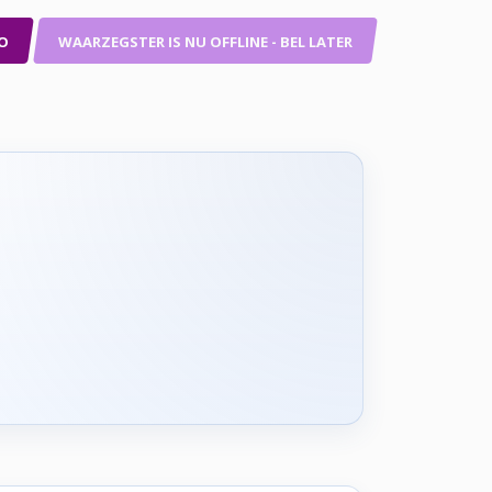
O
WAARZEGSTER IS NU OFFLINE - BEL LATER