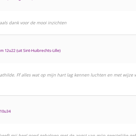
aals dank voor de mooi inzichten
12u22 (uit Sint-Huibrechts-Lille)
thilde. Ff alles wat op mijn hart lag kennen luchten en met wijze 
 10u34
 heeft mij heel goed geholpen met de angst van mijn geestelijke g