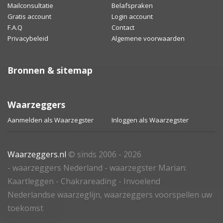
Mailconsultatie
Belafspraken
Gratis account
Login account
F.A.Q
Contact
Privacybeleid
Algemene voorwaarden
Bronnen & sitemap
Waarzeggers
Aanmelden als Waarzegster
Inloggen als Waarzegster
Waarzeggers.nl
© sinds 2006 - 2026
- waarzeggers Nederland - waarzegster Marian:
Kaartleggen - Chakrareading - Invoelend
Nederlandse waarzeglijn, waarzeggers voorspellen uw
toekomst