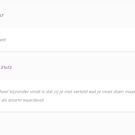
57
elt
 21u12
heel bijzonder vindt is dat zij je niet verteld wat je moet doen maa
t als enorm waardevol.