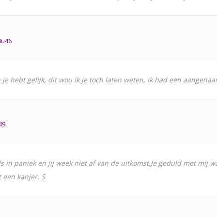
8u46
je hebt gelijk, dit wou ik je toch laten weten, ik had een aangena
49
ls in paniek en jij week niet af van de uitkomst.Je geduld met mij wa
 een kanjer. S