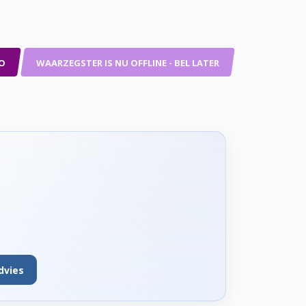
O
WAARZEGSTER IS NU OFFLINE - BEL LATER
dvies