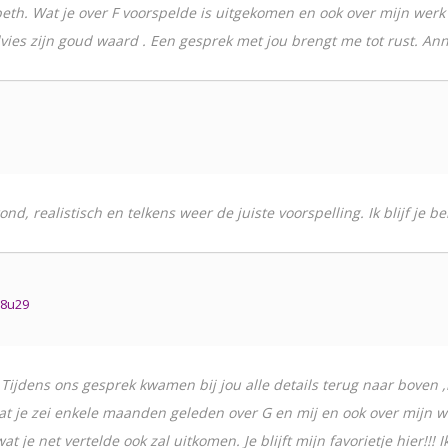
beth. Wat je over F voorspelde is uitgekomen en ook over mijn werk 
 advies zijn goud waard . Een gesprek met jou brengt me tot rust. Ann
ond, realistisch en telkens weer de juiste voorspelling. Ik blijf je b
18u29
 Tijdens ons gesprek kwamen bij jou alle details terug naar boven ,h
wat je zei enkele maanden geleden over G en mij en ook over mijn wer
t je net vertelde ook zal uitkomen. Je blijft mijn favorietje hier!!!