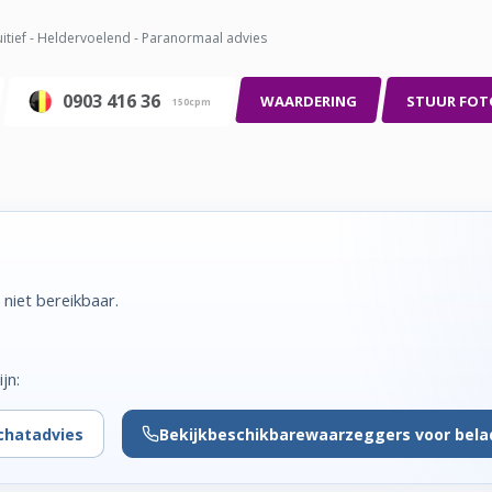
uitief - Heldervoelend - Paranormaal advies
0903 416 36
WAARDERING
STUUR FOT
150cpm
 niet bereikbaar.
jn:
chatadvies
Bekijk
beschikbare
waarzeggers voor bela