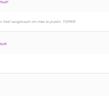
15u07
per heel aangenaam om mee te praten. TOPPER
13u35