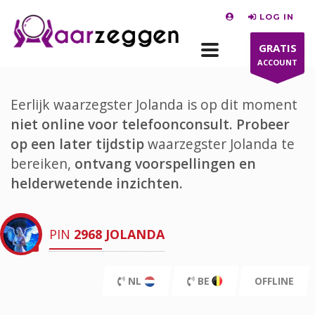
LOG IN
GRATIS
ACCOUNT
Eerlijk waarzegster Jolanda is op dit moment
niet online voor telefoonconsult.
Probeer
op een later tijdstip
waarzegster Jolanda te
bereiken,
ontvang voorspellingen en
helderwetende inzichten.
PIN
2968
JOLANDA
NL
BE
OFFLINE