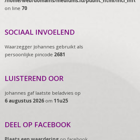
/home/web/domains/mediums.lu/public_html/incl_info
on line
70
SOCIAAL INVOELEND
Waarzegger Johannes gebruikt als
persoonlijke pincode
2681
LUISTEREND OOR
Johannes gaf laatste beladvies op
6 augustus 2026
om
11u25
DEEL OP FACEBOOK
Plaats een waardering
op facebook