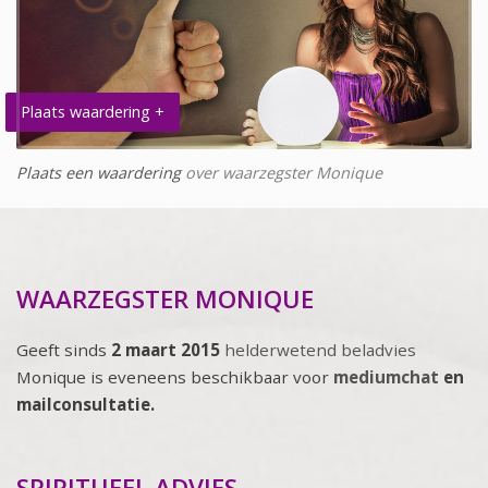
Plaats waardering +
Plaats een waardering
over waarzegster Monique
WAARZEGSTER MONIQUE
Geeft sinds
2 maart 2015
helderwetend beladvies
Monique is eveneens beschikbaar voor
mediumchat
en
mailconsultatie.
SPIRITUEEL ADVIES