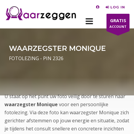
LOG IN
GRATIS
ACCOUNT
WAARZEGSTER MONIQUE
FOTOLEZING - PIN 2326
U staat op het punt uw foto veilig door te sturen naar
waarzegster Monique
voor een persoonlijke
fotolezing. Via deze foto kan waarzegster Monique zich
gerichter afstemmen op jouw energie en situatie, zodat
je tijdens het consult snellere en concretere inzichten