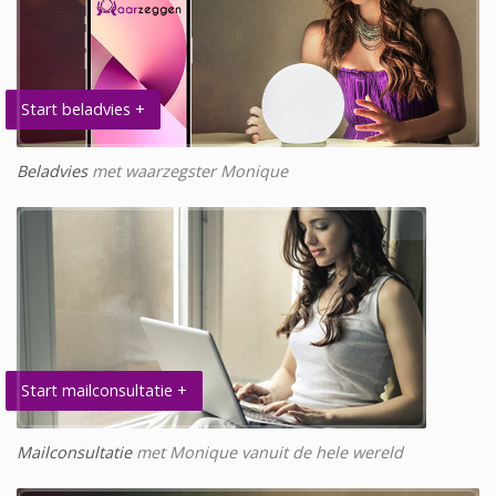
Start beladvies +
Beladvies
met waarzegster Monique
Start mailconsultatie +
Mailconsultatie
met Monique vanuit de hele wereld