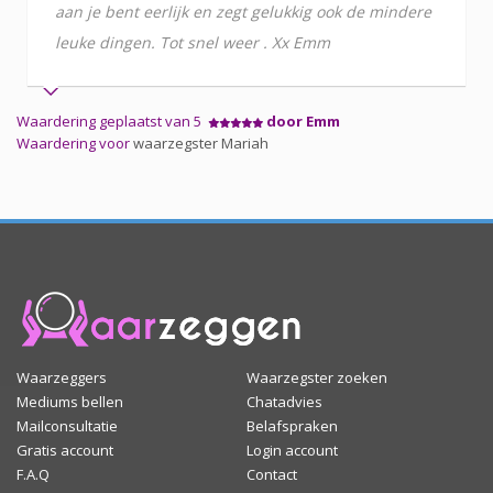
aan je bent eerlijk en zegt gelukkig ook de mindere
leuke dingen. Tot snel weer . Xx Emm
Waardering geplaatst van 5
door Emm
Waardering voor
waarzegster Mariah
Waarzeggers
Waarzegster zoeken
Mediums bellen
Chatadvies
Mailconsultatie
Belafspraken
Gratis account
Login account
F.A.Q
Contact