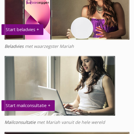
Start beladvies +
Beladvies
met waarzegster Mariah
Start mailconsultatie +
Mailconsultatie
met Mariah vanuit de hele wereld