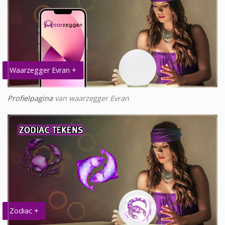
Waarzegger Evran +
Profielpagina
van waarzegger Evran
Zodiac +