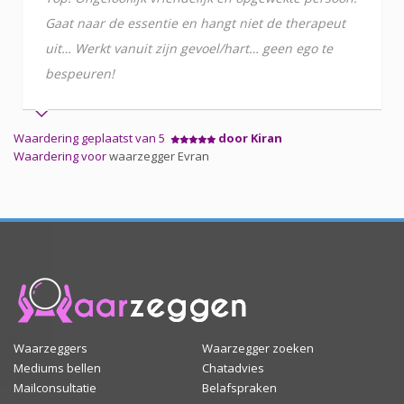
Gaat naar de essentie en hangt niet de therapeut
uit… Werkt vanuit zijn gevoel/hart… geen ego te
bespeuren!
Waardering geplaatst van 5
door Kiran
Waardering voor
waarzegger Evran
Waarzeggers
Waarzegger zoeken
Mediums bellen
Chatadvies
Mailconsultatie
Belafspraken