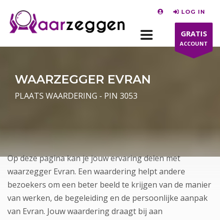
LOG IN
GRATIS
ACCOUNT
WAARZEGGER EVRAN
PLAATS WAARDERING - PIN 3053
Op deze pagina kan je jouw ervaring delen met
waarzegger Evran. Een waardering helpt andere
bezoekers om een beter beeld te krijgen van de manier
van werken, de begeleiding en de persoonlijke aanpak
van Evran. Jouw waardering draagt bij aan