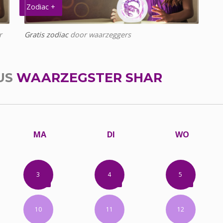
Zodiac +
r
Gratis zodiac
door waarzeggers
US
WAARZEGSTER SHAR
MA
DI
WO
3
4
5
10
11
12