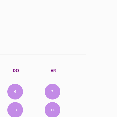
DO
VR
6
7
13
14