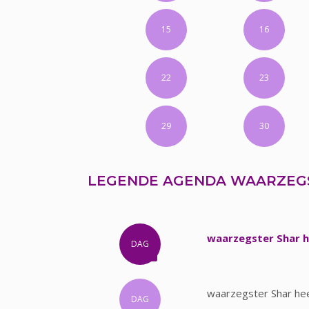
15
16
22
23
29
30
LEGENDE AGENDA WAARZEG
waarzegster Shar h
DAG
waarzegster Shar hee
DAG