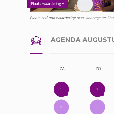
Plaats waardering +
Plaats zelf ook waardering
over waarzegster Sha
AGENDA AUGUST
ZA
ZO
1
2
8
9