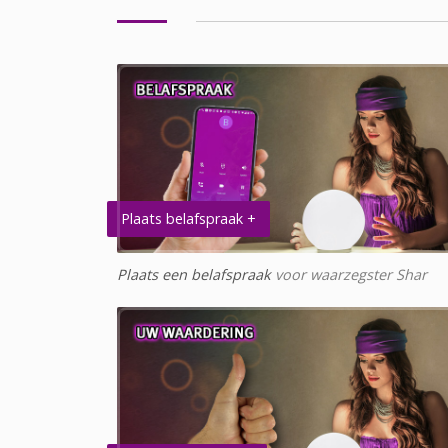
Plaats belafspraak +
Plaats een belafspraak
voor waarzegster Shar