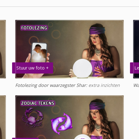
Stuur uw foto +
Le
Fotolezing door waarzegster Shar
: extra inzichten
Wa