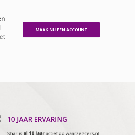
en
l
MAAK NU EEN ACCOUNT
et
10 JAAR ERVARING
Shar is
al 10 jaar
actief op waarzeggers.nl