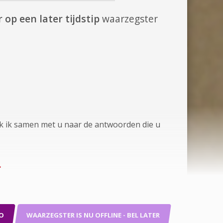
 op een later tijdstip
waarzegster
jk ik samen met u naar de antwoorden die u
.
O
WAARZEGSTER IS NU OFFLINE - BEL LATER