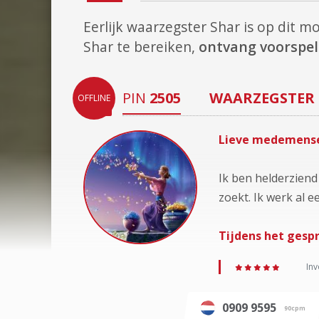
Eerlijk waarzegster Shar is op dit 
Shar te bereiken,
ontvang voorspel
PIN
2505
WAARZEGSTER
OFFLINE
Lieve medemensen
Ik ben helderziend
zoekt. Ik werk al 
Tijdens het gespr
Inv
0909 9595
90cpm