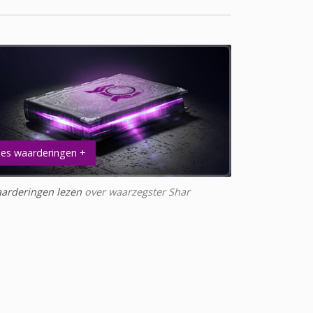
es waarderingen +
arderingen lezen
over waarzegster Shar