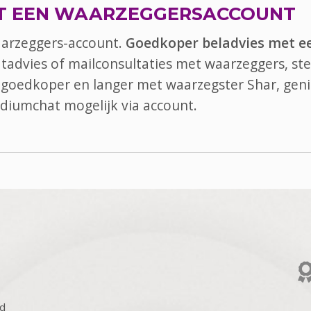
T EEN WAARZEGGERSACCOUNT
aarzeggers-account.
Goedkoper beladvies met e
atadvies of mailconsultaties met waarzeggers, ste
el goedkoper en langer met waarzegster Shar, geni
diumchat
mogelijk via account.
d