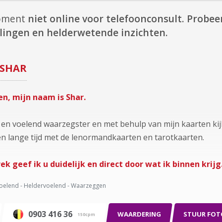
moment
niet online voor telefoonconsult.
Probeer
lingen en helderwetende inzichten.
SHAR
, mijn naam is Shar.
 en voelend waarzegster en met behulp van mijn kaarten ki
een lange tijd met de lenormandkaarten en tarotkaarten.
ek geef ik u duidelijk en direct door wat ik binnen krijg
oelend - Heldervoelend - Waarzeggen
0903 416 36
WAARDERING
STUUR FOT
150cpm