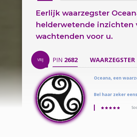
Eerlijk waarzegster Oceana
helderwetende inzichten v
wachtenden voor u.
PIN
2682
WAARZEGSTER
VRIJ
Oceana, een waarze
Bel haar zeker een
Soc