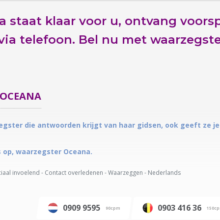
 staat klaar voor u,
ontvang voorsp
ia telefoon.
Bel nu
met waarzegster
OCEANA
gster die antwoorden krijgt van haar gidsen, ook geeft ze 
s op, waarzegster Oceana.
iaal invoelend - Contact overledenen - Waarzeggen - Nederlands
0909 9595
0903 416 36
90cpm
150c