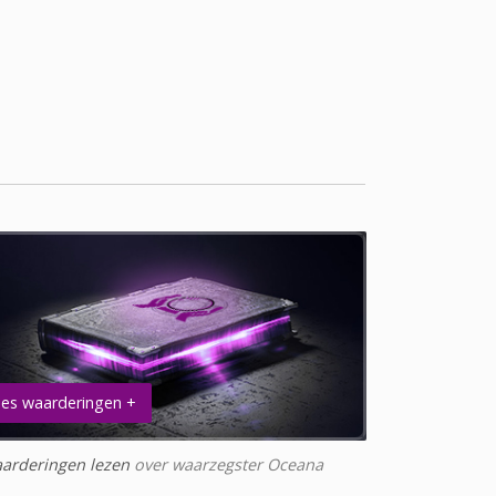
es waarderingen +
arderingen lezen
over waarzegster Oceana