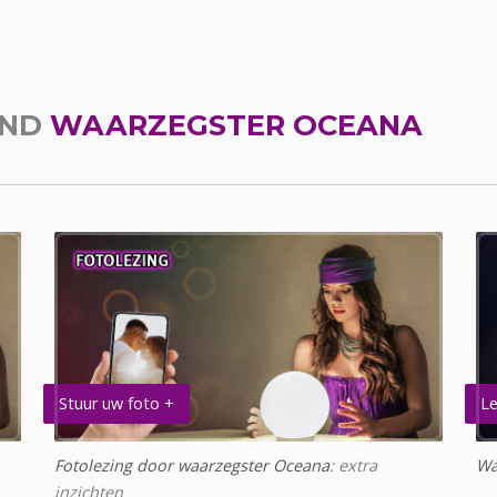
END
WAARZEGSTER OCEANA
Stuur uw foto +
Le
Fotolezing door waarzegster Oceana
: extra
Wa
inzichten