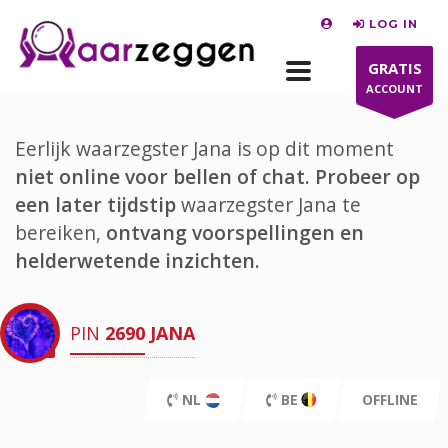
LOG IN
GRATIS
ACCOUNT
Eerlijk waarzegster Jana is op dit moment
niet online voor bellen of chat.
Probeer op
een later tijdstip
waarzegster Jana te
bereiken,
ontvang voorspellingen en
helderwetende inzichten.
PIN
2690
JANA
NL
BE
OFFLINE