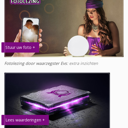
Stuur uw foto +
Fotolezing door waarzegster Evs
: extra inzichten
Lees waarderingen +