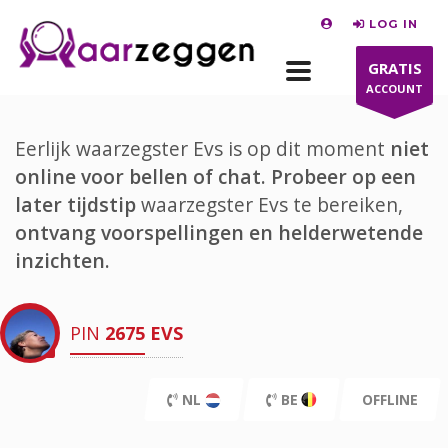
LOG IN
GRATIS
ACCOUNT
Eerlijk waarzegster Evs is op dit moment
niet
online voor bellen of chat.
Probeer op een
later tijdstip
waarzegster Evs te bereiken,
ontvang voorspellingen en helderwetende
inzichten.
PIN
2675
EVS
NL
BE
OFFLINE