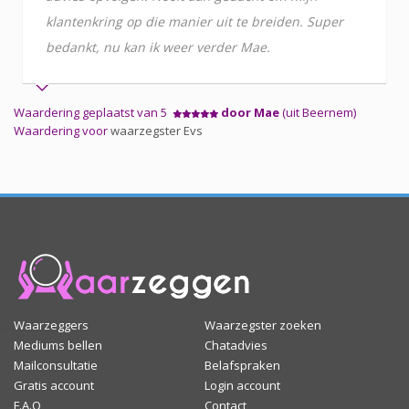
klantenkring op die manier uit te breiden. Super
bedankt, nu kan ik weer verder Mae.
Waardering geplaatst van 5
door Mae
(uit Beernem)
Waardering voor
waarzegster Evs
Waarzeggers
Waarzegster zoeken
Mediums bellen
Chatadvies
Mailconsultatie
Belafspraken
Gratis account
Login account
F.A.Q
Contact