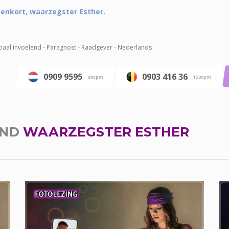
nenkort, waarzegster Esther.
iaal invoelend - Paragnost - Raadgever - Nederlands
0909 9595
0903 416 36
90cpm
150cpm
END
WAARZEGSTER ESTHER