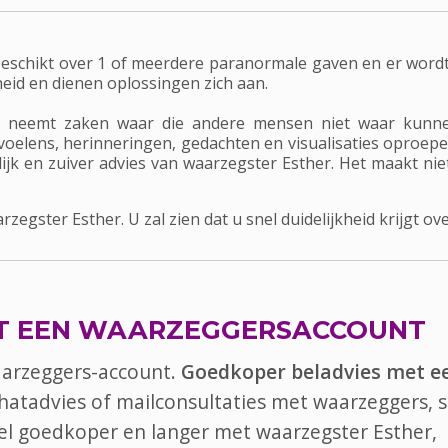
beschikt over 1 of meerdere paranormale gaven en er word
kheid en dienen oplossingen zich aan.
r neemt zaken waar die andere mensen niet waar kunne
elens, herinneringen, gedachten en visualisaties oproepen
rlijk en zuiver advies van waarzegster Esther. Het maakt nie
gster Esther. U zal zien dat u snel duidelijkheid krijgt over
T EEN WAARZEGGERSACCOUNT
aarzeggers-account.
Goedkoper beladvies met e
chatadvies of mailconsultaties met waarzeggers, s
 bel goedkoper en langer met waarzegster Esther,