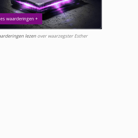
es waarderingen +
arderingen lezen
over waarzegster Esther