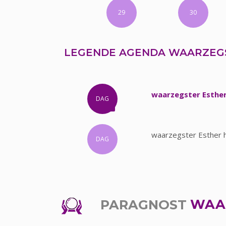
29
30
LEGENDE AGENDA WAARZEG
waarzegster Esther
DAG
waarzegster Esther h
DAG
PARAGNOST
WAA