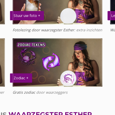
Stuur uw foto +
Le
Fotolezing door waarzegster Esther
: extra inzichten
Wa
Zodiac +
her
Gratis zodiac
door waarzeggers
US
WAARZEGSTER ESTHER