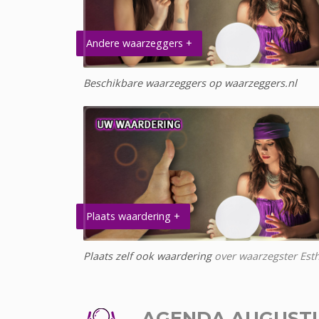
Andere waarzeggers +
Beschikbare waarzeggers op waarzeggers.nl
Plaats waardering +
Plaats zelf ook waardering
over waarzegster Est
AGENDA AUGUST