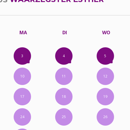
MA
DI
WO
3
4
5
10
11
12
17
18
19
24
25
26