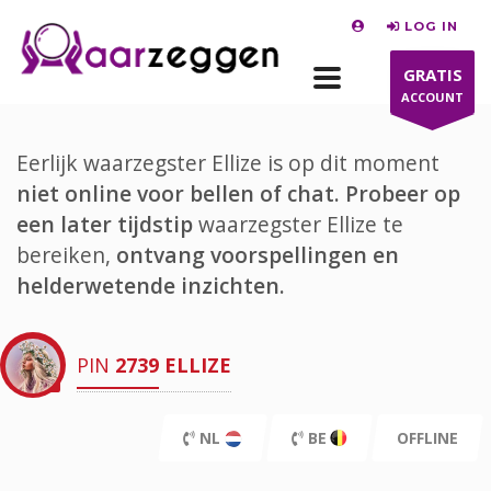
LOG IN
GRATIS
ACCOUNT
Eerlijk waarzegster Ellize is op dit moment
niet online voor bellen of chat.
Probeer op
een later tijdstip
waarzegster Ellize te
bereiken,
ontvang voorspellingen en
helderwetende inzichten.
PIN
2739
ELLIZE
NL
BE
OFFLINE