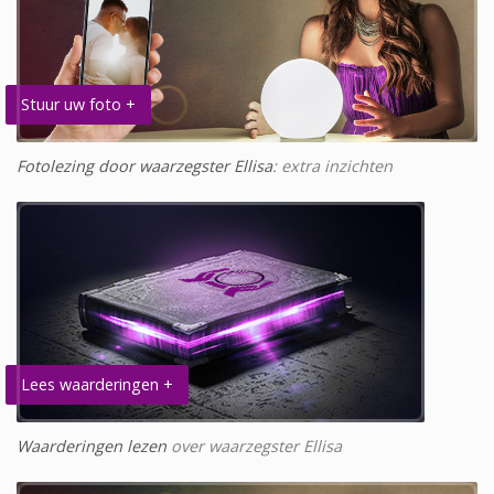
Stuur uw foto +
Fotolezing door waarzegster Ellisa
: extra inzichten
Lees waarderingen +
Waarderingen lezen
over waarzegster Ellisa