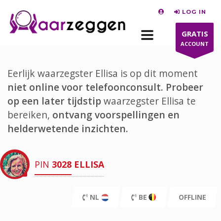
LOG IN
GRATIS
ACCOUNT
Eerlijk waarzegster Ellisa is op dit moment
niet online voor telefoonconsult.
Probeer
op een later tijdstip
waarzegster Ellisa te
bereiken,
ontvang voorspellingen en
helderwetende inzichten.
PIN
3028
ELLISA
NL
BE
OFFLINE