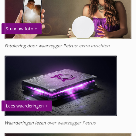
Stuur uw foto +
Fotolezing door waarzegger Petrus
: extra inzichten
Lees waarderingen +
Waarderingen lezen
over waarzegger Petrus