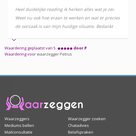
Heel duidelijke reading ik herken alles wat je zei.
Weet nu ook hoe eraan te werken en wat er precies
de oorzaak is van mijn huidige situatie. Bedankt
Waardering geplaatst van 5
door P
Waardering voor
waarzegger Petrus
Waarzeggers
Waarzegger zoeken
Mediums bellen
Chatadvies
Mailconsultatie
Belafspraken