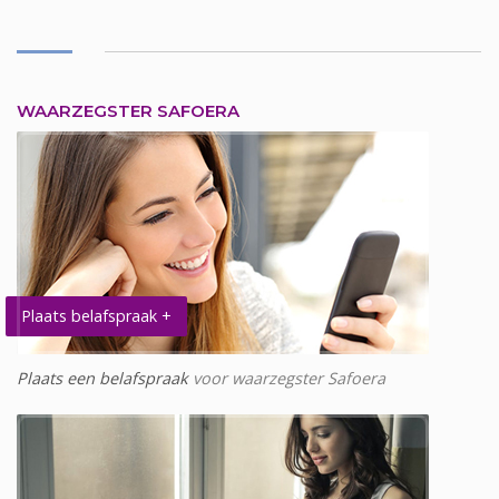
WAARZEGSTER SAFOERA
Plaats belafspraak +
Plaats een belafspraak
voor waarzegster Safoera