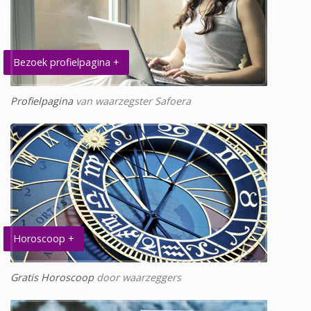
Bezoek profielpagina +
Profielpagina
van waarzegster Safoera
Horoscoop +
Gratis Horoscoop
door waarzeggers