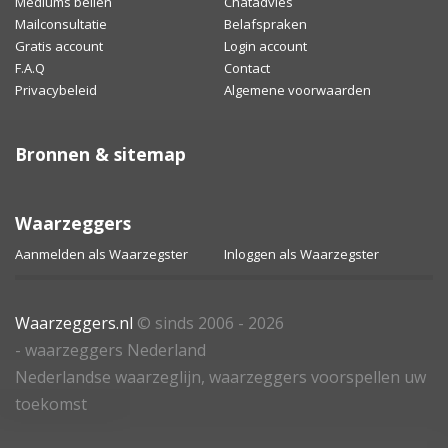
Mediums bellen
Chatadvies
Mailconsultatie
Belafspraken
Gratis account
Login account
F.A.Q
Contact
Privacybeleid
Algemene voorwaarden
Bronnen & sitemap
Waarzeggers
Aanmelden als Waarzegster
Inloggen als Waarzegster
Waarzeggers.nl
© sinds 2006 - 2026
- waarzeggers Nederland
Nederlandse waarzeglijn, waarzeggers voorspellen uw
toekomst