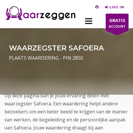
LOG IN
GRATIS
ACCOUNT
WAARZEGSTER SAFOERA
PLAATS WAARDERING - PIN 2850
Op deze pagina kan je jouw ervaring delen met
waarzegster Safoera. Een waardering helpt andere
bezoekers om een beter beeld te krijgen van de manier
van werken, de begeleiding en de persoonlijke aanpak
van Safoera. Jouw waardering draagt bij aan