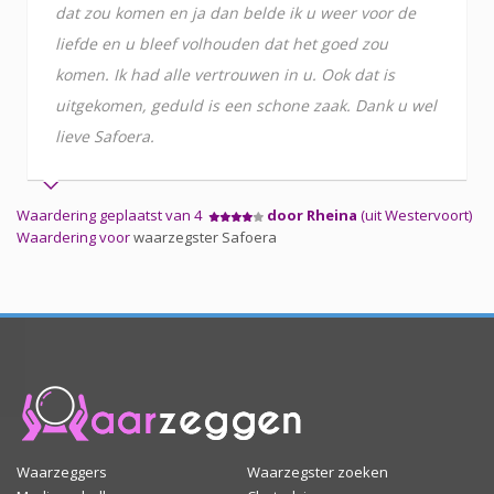
dat zou komen en ja dan belde ik u weer voor de
liefde en u bleef volhouden dat het goed zou
komen. Ik had alle vertrouwen in u. Ook dat is
uitgekomen, geduld is een schone zaak. Dank u wel
lieve Safoera.
Waardering geplaatst van 4
door Rheina
(uit Westervoort)
Waardering voor
waarzegster Safoera
Waarzeggers
Waarzegster zoeken