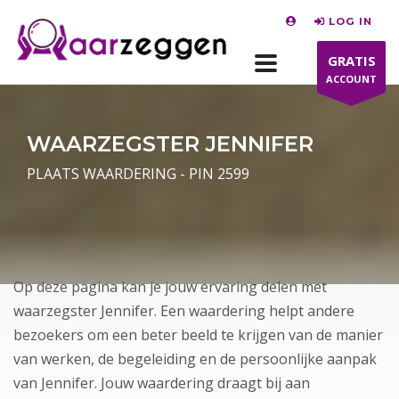
LOG IN
GRATIS
ACCOUNT
WAARZEGSTER JENNIFER
PLAATS WAARDERING - PIN 2599
Op deze pagina kan je jouw ervaring delen met
waarzegster Jennifer. Een waardering helpt andere
bezoekers om een beter beeld te krijgen van de manier
van werken, de begeleiding en de persoonlijke aanpak
van Jennifer. Jouw waardering draagt bij aan