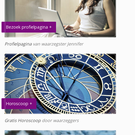
Bezoek profielpagina +
Profielpagina
van waarzegster Jennifer
Horoscoop +
Gratis Horoscoop
door waarzeggers