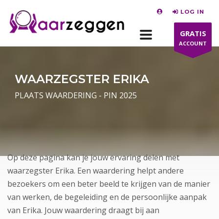
LOG IN
GRATIS
ACCOUNT
WAARZEGSTER ERIKA
PLAATS WAARDERING - PIN 2025
Op deze pagina kan je jouw ervaring delen met
waarzegster Erika. Een waardering helpt andere
bezoekers om een beter beeld te krijgen van de manier
van werken, de begeleiding en de persoonlijke aanpak
van Erika. Jouw waardering draagt bij aan