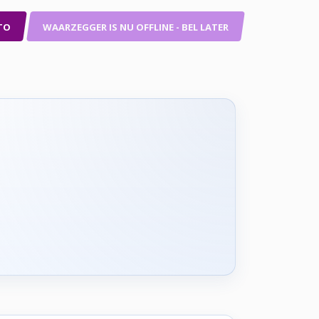
TO
WAARZEGGER IS NU OFFLINE - BEL LATER