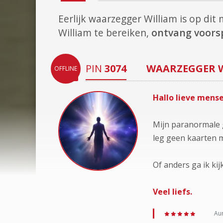
Eerlijk waarzegger William is op di
William te bereiken,
ontvang voorsp
PIN
3074
WAARZEGGER
OFFLINE
Hallo lieve mens
Mijn paranormale g
leg geen kaarten 
Of anders ga ik ki
Veel liefs.
Aur