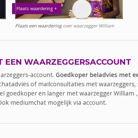
Plaats waardering +
Plaats een waardering
over waarzegger William
T EEN WAARZEGGERSACCOUNT
aarzeggers-account.
Goedkoper beladvies met e
 chatadvies of mailconsultaties met waarzeggers, 
 bel goedkoper en langer met waarzegger William ,
 Ook
mediumchat
mogelijk via account.