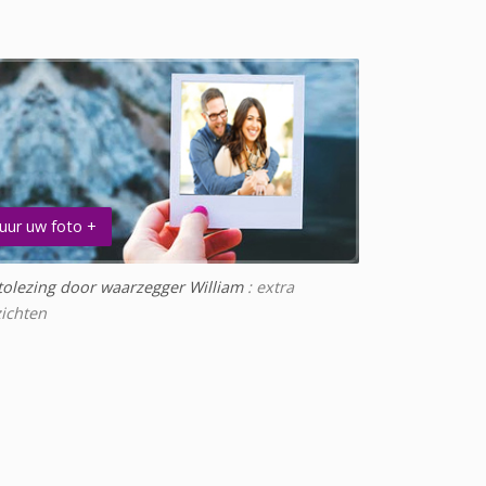
uur uw foto +
tolezing door waarzegger William
: extra
zichten