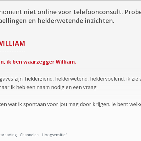
t moment
niet online voor telefoonconsult.
Probe
ellingen en helderwetende inzichten.
WILLIAM
en, ik ben waarzegger William.
aves zijn: helderziend, helderwetend, heldervoelend, ik zie 
maar ik heb een naam nodig en een vraag.
jken wat ik spontaan voor jou mag door krijgen. Je bent welk
areading - Channelen - Hoogsensitief