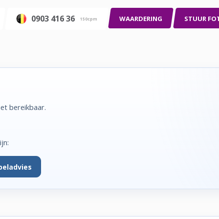
0903 416 36
WAARDERING
STUUR FO
150cpm
iet bereikbaar.
jn:
beladvies