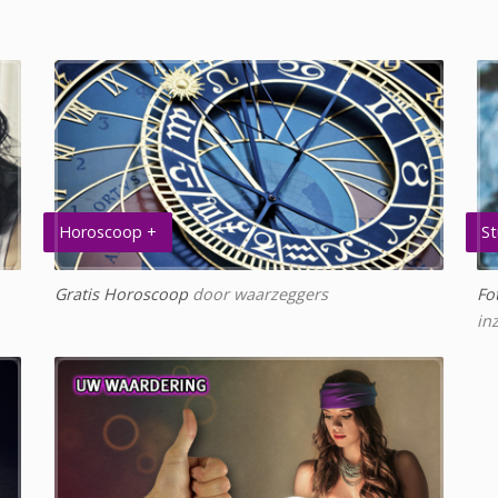
Horoscoop +
St
Gratis Horoscoop
door waarzeggers
Fo
in