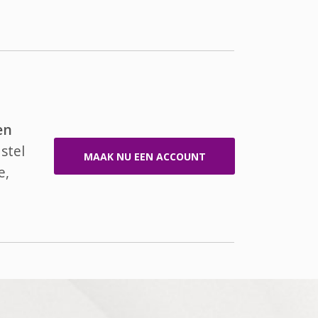
en
stel
MAAK NU EEN ACCOUNT
e,