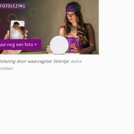
uur nog een foto +
tolezing door waarzegster Stientje
: extra
zichten