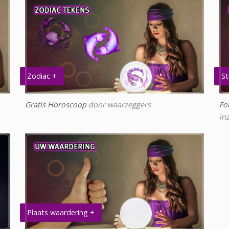
Zodiac +
St
Gratis Horoscoop
door waarzeggers
Fo
in
Plaats waardering +