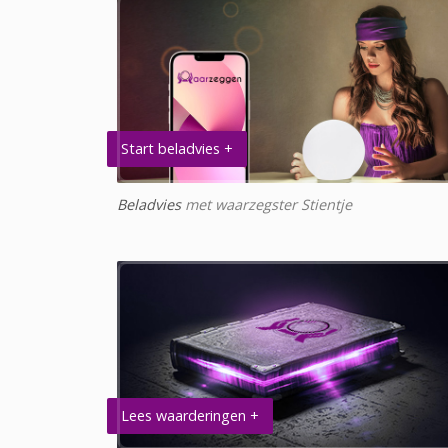
Start beladvies +
Beladvies
met waarzegster Stientje
Lees waarderingen +