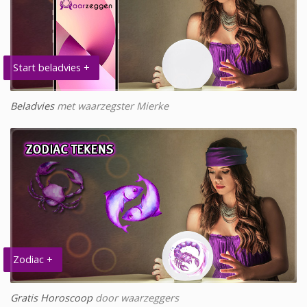
Start beladvies +
Beladvies
met waarzegster Mierke
Zodiac +
Gratis Horoscoop
door waarzeggers