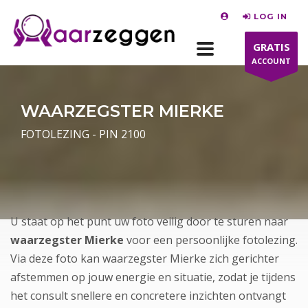
LOG IN
GRATIS
ACCOUNT
WAARZEGSTER MIERKE
FOTOLEZING - PIN 2100
U staat op het punt uw foto veilig door te sturen naar
waarzegster Mierke
voor een persoonlijke fotolezing.
Via deze foto kan waarzegster Mierke zich gerichter
afstemmen op jouw energie en situatie, zodat je tijdens
het consult snellere en concretere inzichten ontvangt