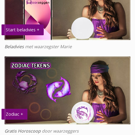
Start beladvies +
Beladvies
met waarzegster Marie
Zodiac +
Gratis Horoscoop
door waarzeggers