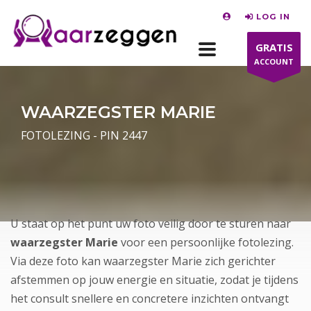
LOG IN
GRATIS
ACCOUNT
WAARZEGSTER MARIE
FOTOLEZING - PIN 2447
U staat op het punt uw foto veilig door te sturen naar
waarzegster Marie
voor een persoonlijke fotolezing.
Via deze foto kan waarzegster Marie zich gerichter
afstemmen op jouw energie en situatie, zodat je tijdens
het consult snellere en concretere inzichten ontvangt