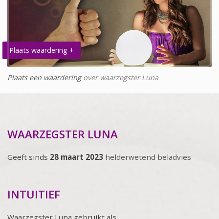
Plaats waardering +
Plaats een waardering
over waarzegster Luna
WAARZEGSTER LUNA
Geeft sinds
28 maart 2023
helderwetend beladvies
INTUITIEF
Waarzegster Luna gebruikt als