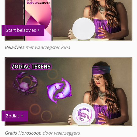
Start beladvies +
Beladvies
met waarzegster Kina
Zodiac +
Gratis Horoscoop
door waarzeggers