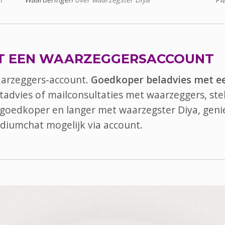
T EEN WAARZEGGERSACCOUNT
aarzeggers-account.
Goedkoper beladvies met e
atadvies of mailconsultaties met waarzeggers, ste
el goedkoper en langer met waarzegster Diya, geni
diumchat
mogelijk via account.