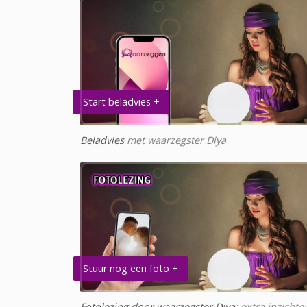
Start beladvies +
Beladvies
met waarzegster Diya
Stuur nog een foto +
Fotolezing door waarzegster Diya
: extra inzichte