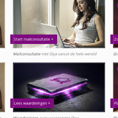
Start mailconsultatie +
Zo
Mailconsultatie
met Diya vanuit de hele wereld
Gr
Lees waarderingen +
Pl
n
Waarderingen
over waarzegster Diya
Pl