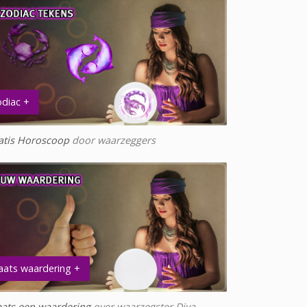
diac +
atis Horoscoop
door waarzeggers
aats waardering +
aats een waardering
over waarzegster Diya