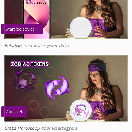
Start beladvies +
Beladvies
met waarzegster Dinja
Zodiac +
Gratis Horoscoop
door waarzeggers