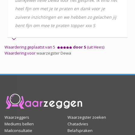
Dankjewel lieve Dewa voor het gesprek. Ik vind het
heel fijn om met je te praten en dank voor je
zuivere inzichtingen en we hebben zo gelachen jij
bent fijn om mee te praten topper xxx S
Waardering geplaatst van 5
door S
(uit Hees)
Waardering voor
waarzegster Dewa
Waarzeggers
Waarzegster zoeken
Mediums bellen
Chatadvies
Mailconsultatie
Belafspraken