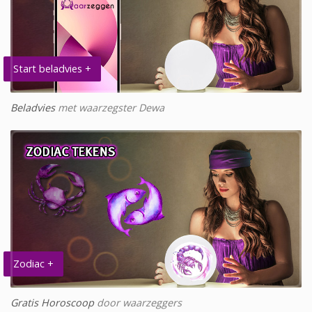
Start beladvies +
Beladvies
met waarzegster Dewa
Zodiac +
Gratis Horoscoop
door waarzeggers