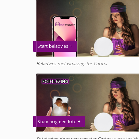
Start beladvies +
Beladvies
met waarzegster Carina
Stuur nog een foto +
Fotolezing door waarzegster Carina
: extra inzich