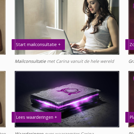
Start mailconsultatie +
Zo
Mailconsultatie
met Carina vanuit de hele wereld
Gr
Lees waarderingen +
Pl
ten
Waarderingen
over waarzegster Carina
Pl