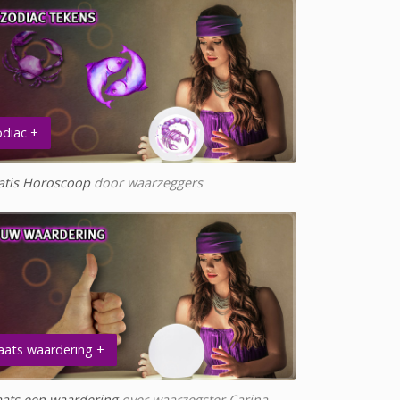
diac +
atis Horoscoop
door waarzeggers
aats waardering +
aats een waardering
over waarzegster Carina