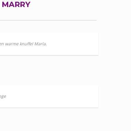
R
MARRY
s en warme knuffel Marla.
nge