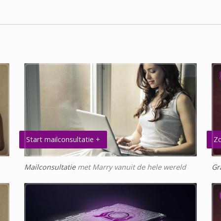
Start mailconsultatie +
Zo
Mailconsultatie
met Marry vanuit de hele wereld
Gr