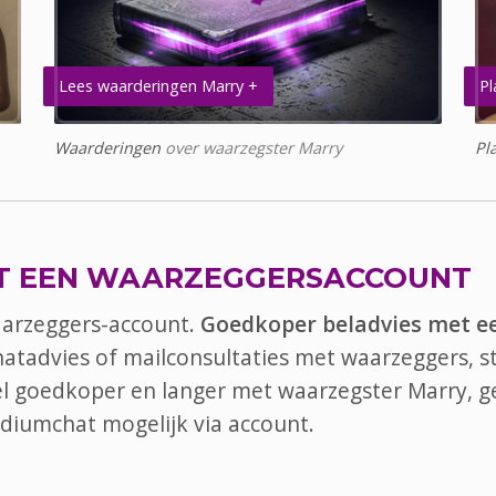
Lees waarderingen Marry +
Pl
Waarderingen
over waarzegster Marry
Pl
T EEN WAARZEGGERSACCOUNT
aarzeggers-account.
Goedkoper beladvies met e
chatadvies of mailconsultaties met waarzeggers, st
bel goedkoper en langer met waarzegster Marry, g
diumchat
mogelijk via account.