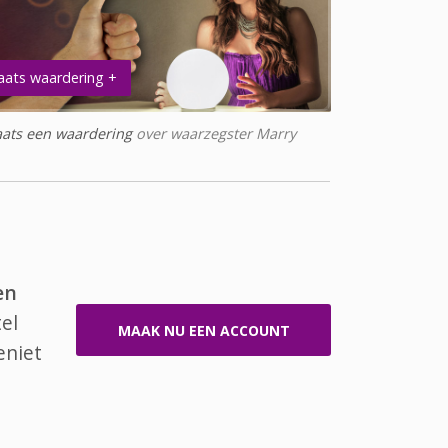
aats waardering +
aats een waardering
over waarzegster Marry
en
el
MAAK NU EEN ACCOUNT
eniet