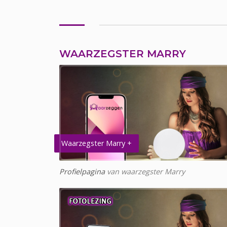
WAARZEGSTER MARRY
Waarzegster Marry +
Profielpagina
van waarzegster Marry