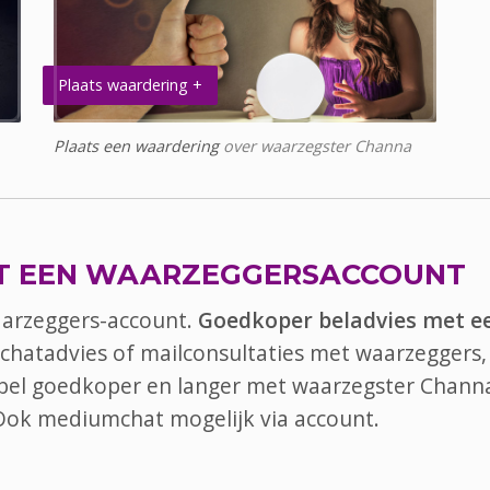
Plaats waardering +
Plaats een waardering
over waarzegster Channa
T EEN WAARZEGGERSACCOUNT
aarzeggers-account.
Goedkoper beladvies met e
 chatadvies of mailconsultaties met waarzeggers, 
, bel goedkoper en langer met waarzegster Chann
 Ook
mediumchat
mogelijk via account.