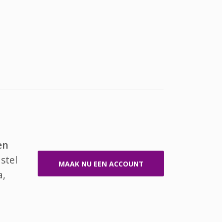
en
stel
MAAK NU EEN ACCOUNT
a,