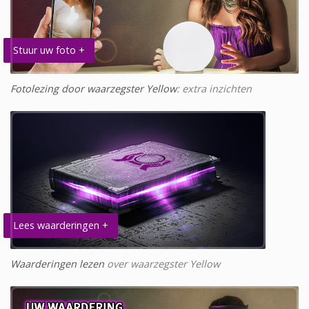
Stuur uw foto +
Fotolezing door waarzegster Yellow
: extra inzichten
Lees waarderingen +
Waarderingen lezen
over waarzegster Yellow