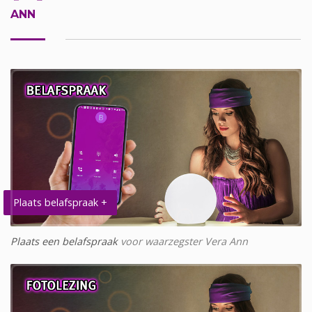
ANN
Plaats belafspraak +
Plaats een belafspraak
voor waarzegster Vera Ann