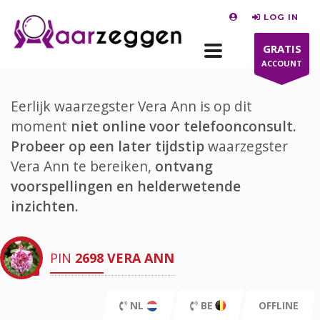
LOG IN
GRATIS
ACCOUNT
Eerlijk waarzegster Vera Ann is op dit
moment
niet online voor telefoonconsult.
Probeer op een later tijdstip
waarzegster
Vera Ann te bereiken,
ontvang
voorspellingen en helderwetende
inzichten.
PIN
2698
VERA ANN
NL
BE
OFFLINE