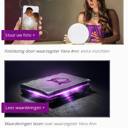
Stuur uw foto +
Fotolezing door waarzegster Vera Ann
: extra inzichten
Lees waarderingen +
Waarderingen lezen
over waarzegster Vera Ann