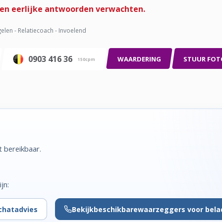
leen eerlijke antwoorden verwachten.
elen - Relatiecoach - Invoelend
0903 416 36
WAARDERING
STUUR FOT
150cpm
t bereikbaar.
jn:
chatadvies
Bekijk
beschikbare
waarzeggers voor bela