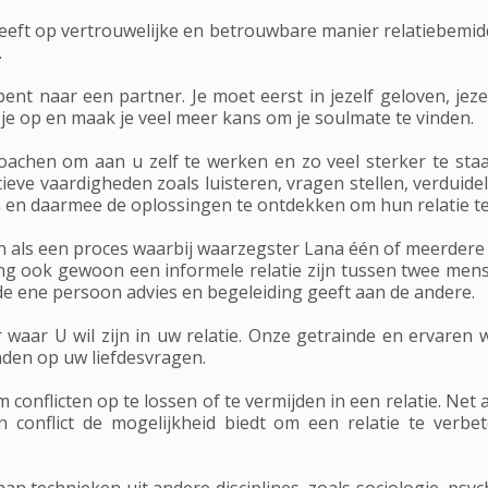
eeft op vertrouwelijke en betrouwbare manier relatiebemidd
.
 bent naar een partner. Je moet eerst in jezelf geloven, jez
 je op en maak je veel meer kans om je soulmate te vinden.
achen om aan u zelf te werken en zo veel sterker te staa
eve vaardigheden zoals luisteren, vragen stellen, verduide
en en daarmee de oplossingen te ontdekken om hun relatie t
als een proces waarbij waarzegster Lana één of meerdere
ing ook gewoon een informele relatie zijn tussen twee men
 de ene persoon advies en begeleiding geeft aan de andere.
waar U wil zijn in uw relatie. Onze getrainde en ervare
nden op uw liefdesvragen.
conflicten op te lossen of te vermijden in een relatie. Net a
 conflict de mogelijkheid biedt om een relatie te verbe
aan technieken uit andere disciplines, zoals sociologie, psy