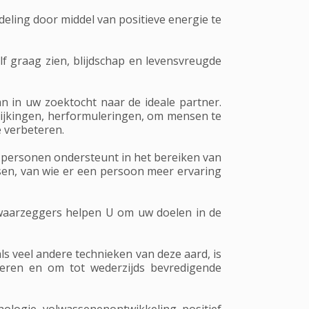
eling door middel van positieve energie te
elf graag zien, blijdschap en levensvreugde
n in uw zoektocht naar de ideale partner.
lijkingen, herformuleringen, om mensen te
e verbeteren.
 personen ondersteunt in het bereiken van
sen, van wie er een persoon meer ervaring
n waarzeggers helpen U om uw doelen in de
ls veel andere technieken van deze aard, is
teren en om tot wederzijds bevredigende
chologie, volwassenenontwikkeling, positief