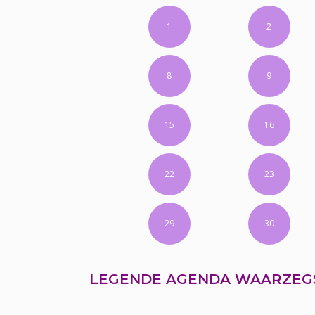
1
2
8
9
15
16
22
23
29
30
LEGENDE AGENDA WAARZEG