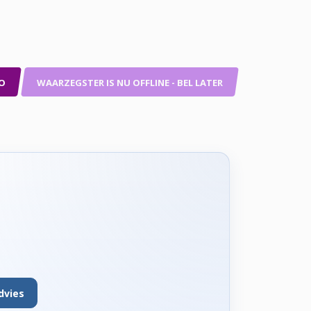
O
WAARZEGSTER IS NU OFFLINE - BEL LATER
dvies