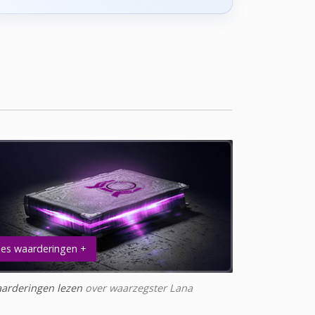
es waarderingen +
arderingen lezen
over waarzegster Lana