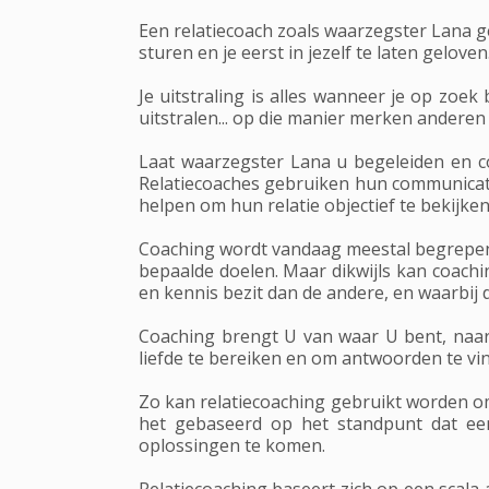
Een relatiecoach zoals waarzegster Lana g
sturen en je eerst in jezelf te laten geloven
Je uitstraling is alles wanneer je op zoek
uitstralen... op die manier merken anderen
Laat waarzegster Lana u begeleiden en co
Relatiecoaches gebruiken hun communicati
helpen om hun relatie objectief te bekijk
Coaching wordt vandaag meestal begrepen 
bepaalde doelen. Maar dikwijls kan coach
en kennis bezit dan de andere, en waarbij
Coaching brengt U van waar U bent, naar 
liefde te bereiken en om antwoorden te vi
Zo kan relatiecoaching gebruikt worden om 
het gebaseerd op het standpunt dat een
oplossingen te komen.
Relatiecoaching baseert zich op een scala 