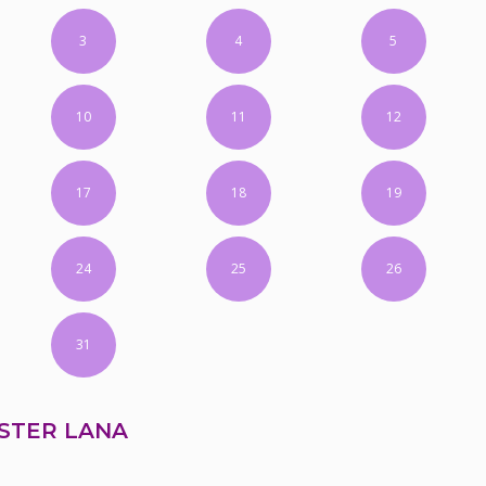
3
4
5
10
11
12
17
18
19
24
25
26
31
STER LANA